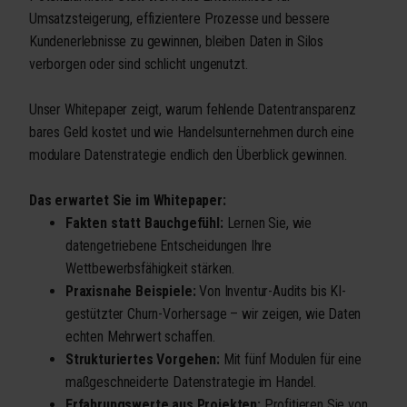
Umsatzsteigerung, effizientere Prozesse und bessere
Kundenerlebnisse zu gewinnen, bleiben Daten in Silos
verborgen oder sind schlicht ungenutzt.
Unser Whitepaper zeigt, warum fehlende Datentransparenz
bares Geld kostet und wie Handelsunternehmen durch eine
modulare Datenstrategie endlich den Überblick gewinnen.
Das erwartet Sie im Whitepaper:
Fakten statt Bauchgefühl:
Lernen Sie, wie
datengetriebene Entscheidungen Ihre
Wettbewerbsfähigkeit stärken.
Praxisnahe Beispiele:
Von Inventur-Audits bis KI-
gestützter Churn-Vorhersage – wir zeigen, wie Daten
echten Mehrwert schaffen.
Strukturiertes Vorgehen:
Mit fünf Modulen für eine
maßgeschneiderte Datenstrategie im Handel.
Erfahrungswerte aus Projekten:
Profitieren Sie von