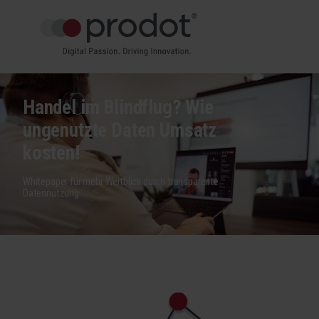
Handel im Blindflug? Wie
ungenutzte Daten Umsatz
kosten!
Whitepaper für mehr Weitblick durch transparente
Datennutzung